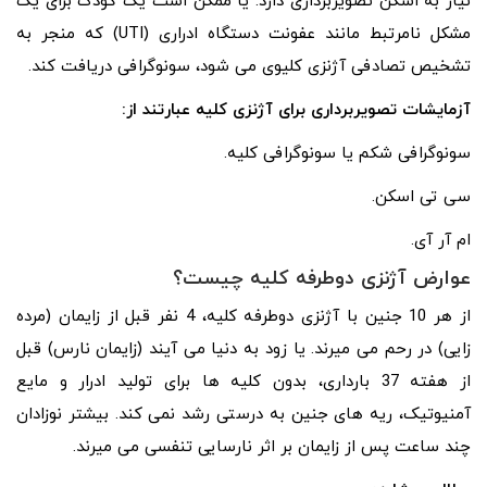
نیاز به اسکن تصویربرداری دارد. یا ممکن است یک کودک برای یک
مشکل نامرتبط مانند عفونت دستگاه ادراری (UTI) که منجر به
تشخیص تصادفی آژنزی کلیوی می شود، سونوگرافی دریافت کند.
آزمایشات تصویربرداری برای آژنزی کلیه عبارتند از:
سونوگرافی شکم یا سونوگرافی کلیه.
سی تی اسکن.
ام آر آی.
عوارض آژنزی دوطرفه کلیه چیست؟
از هر 10 جنین با آژنزی دوطرفه کلیه، 4 نفر قبل از زایمان (مرده
زایی) در رحم می میرند. یا زود به دنیا می آیند (زایمان نارس) قبل
از هفته 37 بارداری، بدون کلیه ها برای تولید ادرار و مایع
آمنیوتیک، ریه های جنین به درستی رشد نمی کند. بیشتر نوزادان
چند ساعت پس از زایمان بر اثر نارسایی تنفسی می میرند.