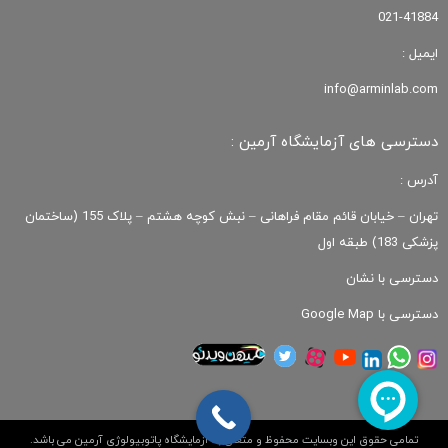
021-41884
ایمیل :
info@arminlab.com
دسترسی های آزمایشگاه آرمین :
آدرس :
تهران – خیابان قائم مقام فراهانی – نبش کوچه هشتم – پلاک 155 (ساختمان
پزشکی 183) طبقه اول
دسترسی با نشان
دسترسی با Google Map
تمامی حقوق این وبسایت محفوظ و متعلق به آزمایشگاه پاتوبیولوژی آرمین می باشد.