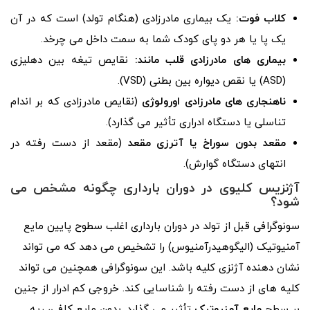
کلاب فوت:
یک بیماری مادرزادی (هنگام تولد) است که در آن
یک پا یا هر دو پای کودک شما به سمت داخل می چرخد.
بیماری های مادرزادی قلب مانند:
نقایص تیغه بین دهلیزی
(ASD) یا نقص دیواره بین بطنی (VSD).
ناهنجاری های مادرزادی اورولوژی
(نقایص مادرزادی که بر اندام
تناسلی یا دستگاه ادراری تأثیر می گذارد).
مقعد بدون سوراخ یا آترزی مقعد
(مقعد از دست رفته در
انتهای دستگاه گوارش).
آژنزیس کلیوی در دوران بارداری چگونه مشخص می
شود؟
سونوگرافی قبل از تولد در دوران بارداری اغلب سطوح پایین مایع
آمنیوتیک (الیگوهیدرآمنیوس) را تشخیص می دهد که می تواند
نشان دهنده آژنزی کلیه باشد. این سونوگرافی همچنین می تواند
کلیه های از دست رفته را شناسایی کند. خروجی کم ادرار از جنین
بر سطح
مایع آمنیوتیک
تأثیر می گذارد. بدون مایع کافی، ریه