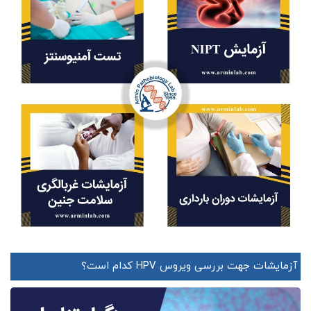
آزمایشات جهت بررسی ویروس HPV کدام است؟