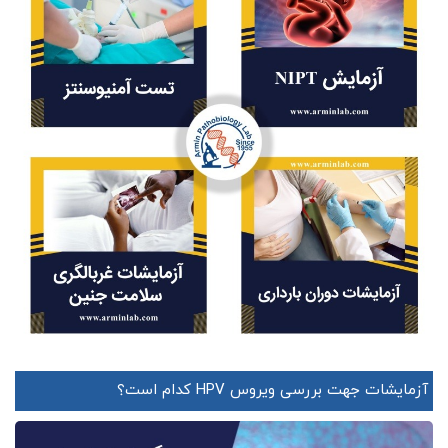
آزمایشات جهت بررسی ویروس HPV کدام است؟