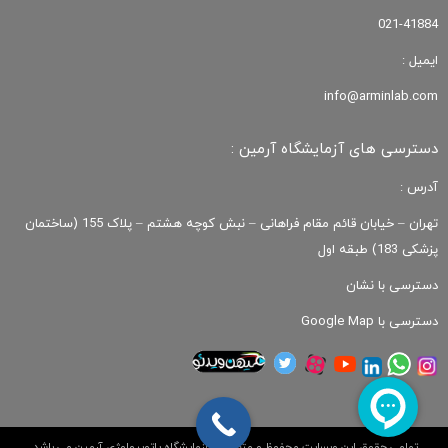
021-41884
ایمیل :
info@arminlab.com
دسترسی های آزمایشگاه آرمین :
آدرس :
تهران – خیابان قائم مقام فراهانی – نبش کوچه هشتم – پلاک 155 (ساختمان
پزشکی 183) طبقه اول
دسترسی با نشان
دسترسی با Google Map
تمامی حقوق این وبسایت محفوظ و متعلق به آزمایشگاه پاتوبیولوژی آرمین می باشد.