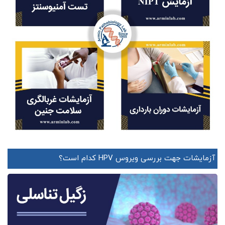
آزمایشات جهت بررسی ویروس HPV کدام است؟