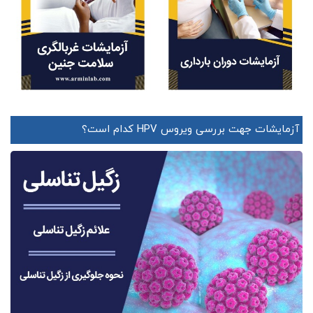
آزمایشات جهت بررسی ویروس HPV کدام است؟