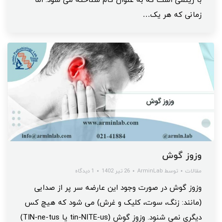
با ریتمی است که به عنوان گام شناخته می شود. اما
زمانی که هر یک…
وزوز گوش
مقالات
توسط
ArminLab
26 تیر 1402
1 دیدگاه
وزوز گوش در صورت وجود این عارضه سر پر از صدایی
(مانند: زنگ، سوت، کلیک و غرش) می شود که هیچ کس
دیگری نمی شنود. وزوز گوش (tin-NITE-us یا TIN-ne-tus)