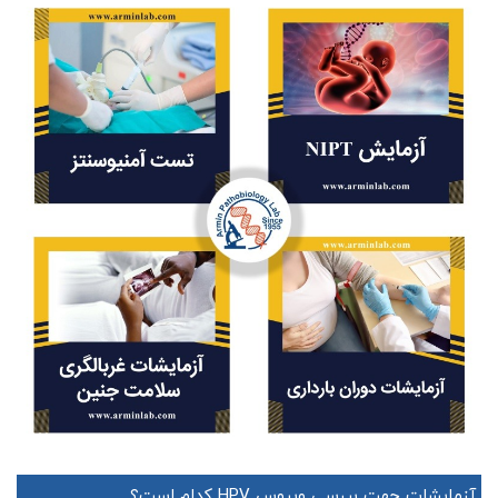
آزمایشات جهت بررسی ویروس HPV کدام است؟