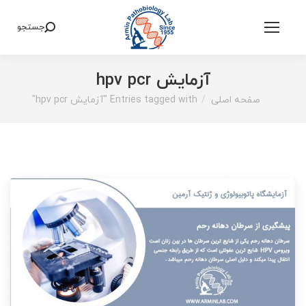
جستجو
Search:
آزمایش hpv pcr
صفحه اصلی
Entries tagged with "آزمایش hpv pcr"
You are here: