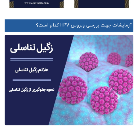
آزمایشات جهت بررسی ویروس HPV کدام است؟