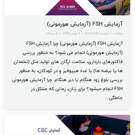
آزمایش FSH (آزمایش هورمونی)
مقالات
توسط
arminlab
6 بهمن 1400
6 دیدگاه
آزمایش FSH (آزمایش هورمونی) چرا آزمایش FSH
(آزمایش هورمونی) انجام می شود؟ به منظور بررسی
فاکتورهای بارداری، سلامت ارگان های تولید مثل (تخمدان
ها یا بیضه ها) یا غده هیپوفیز و در کودکان، به منظور
بررسی بلوغ زود‌ هنگام یا دیر‌ هنگام. چرا آزمایش هورمونی
FSH انجام میشود؟ برای زنان، زمانی که مشکل در
حاملگی…