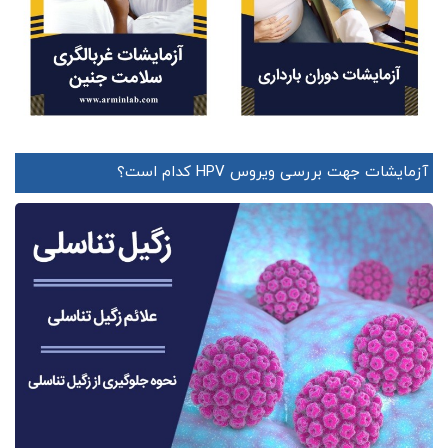
آزمایشات جهت بررسی ویروس HPV کدام است؟