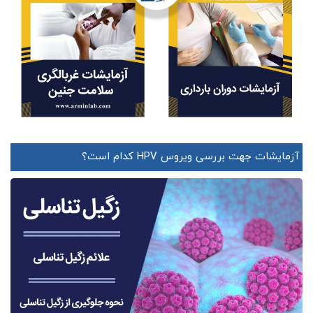
آزمایشات جهت بررسی ویروس HPV کدام است؟