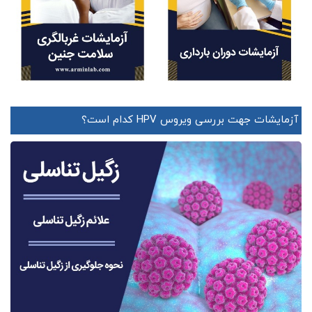
آزمایشات جهت بررسی ویروس HPV کدام است؟