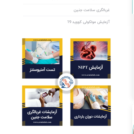
غربالگری سلامت جنین
آزمایش مولکولی کووید 19