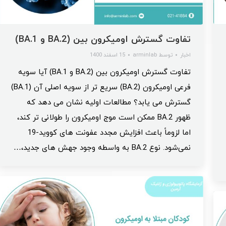
تفاوت گسترش اومیکرون بین (BA.2 و BA.1)
اخبار
توسط
arminlab
15 اسفند 1400
تفاوت گسترش اومیکرون بین (BA.2 و BA.1) آیا سویه
فرعی اومیکرون (BA.2) سریع‌ تر از سویه اصلی آن (BA.1)
گسترش می‌ یابد؟ مطالعات اولیه نشان می‌ دهد که
ظهور BA.2 ممکن است موج اومیکرون را طولانی‌ تر کند،
اما لزوماً باعث افزایش مجدد عفونت‌ های کووید-19
نمی‌شود. نوع BA.2 به واسطه وجود جهش‌ های جدید،…