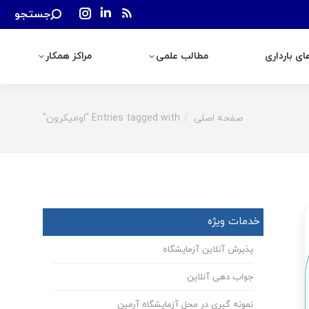
Search:
جستجو
رداری
مطالب علمی
مراکز همکار
Instagram
Linkedin
Rss
page
page
page
ی بارداری
مطالب علمی
مراکز همکار
opens
opens
opens
in
in
in
new
new
new
window
window
window
صفحه اصلی
Entries tagged with "اومیکرون"
You are here:
خدمات ویژه
پذیرش آنلاین آزمایشگاه
جواب دهی آنلاین
نمونه گیری در محل آزمایشگاه آرمین