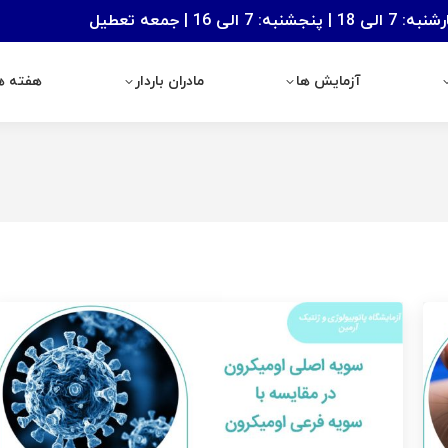
: 7 الی 16 | جمعه تعطیل
آزمایش ها
مادران باردار
هفته های با
آزمایش ها
مادران باردار
هفته ها