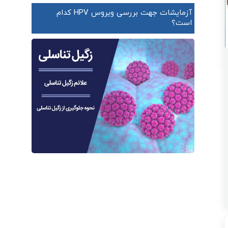
آزمایشات جهت بررسی ویروس HPV کدام
است؟