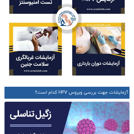
آزمایشات جهت بررسی ویروس HPV کدام است؟