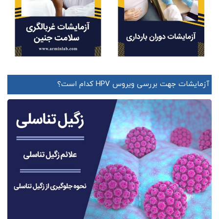
آزمایشات جهت بررسی ویروس HPV کدام است؟