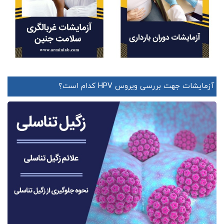
آزمایشات جهت بررسی ویروس HPV کدام است؟