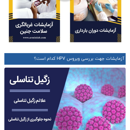
آزمایشات جهت بررسی ویروس HPV کدام است؟