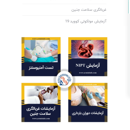
غربالگری سلامت جنین
آزمایش مولکولی کووید 19