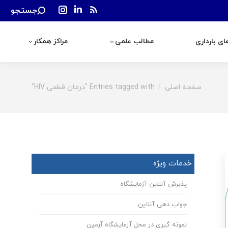
Search:
جستجو
رداری
مطالب علمی
مراکز همکار
Instagram
Linkedin
Rss
page
page
page
ی بارداری
مطالب علمی
مراکز همکار
opens
opens
opens
in
in
in
new
new
new
window
window
window
صفحه اصلی
Entries tagged with "درمان قطعی HIV"
You are here:
خدمات ویژه
پذیرش آنلاین آزمایشگاه
جواب دهی آنلاین
نمونه گیری در محل آزمایشگاه آرمین