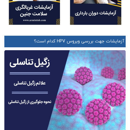
آزمایشات جهت بررسی ویروس HPV کدام است؟