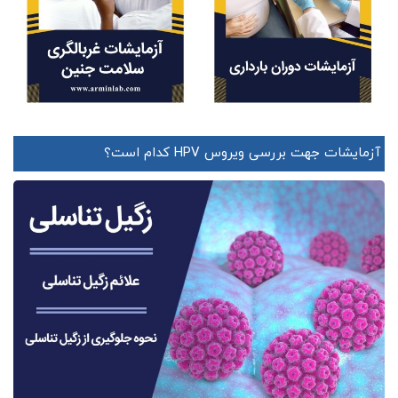
آزمایشات جهت بررسی ویروس HPV کدام است؟