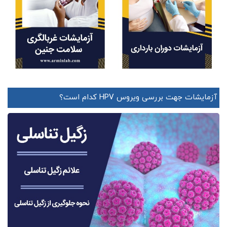
آزمایشات جهت بررسی ویروس HPV کدام است؟