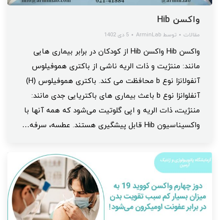
واکسن Hib
مقالات
توسط
ArminLab
5 دی 1402
واکسن Hib واکسن Hib از کودکان در برابر بیماری هایی
مانند: مننژیت و ذات الریه ناشی از باکتری هموفیلوس
آنفولانزا نوع b محافظت می کند. باکتری هموفیلوس (H)
آنفلوانزا نوع b باعث بیماری های باکتریایی جدی مانند:
مننژیت، ذات الریه و اپی گلوتیت می‌شود که همه آنها با
واکسیناسیون Hib قابل پیشگیری هستند. عطسه، سرفه…