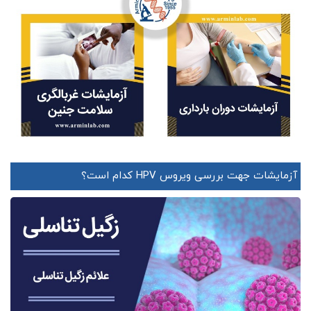
آزمایشات جهت بررسی ویروس HPV کدام است؟