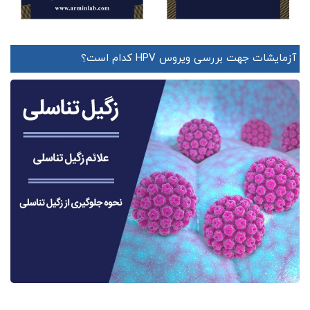
آزمایشات جهت بررسی ویروس HPV کدام است؟