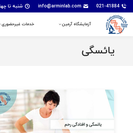
021-41884
info@arminlab.com
شنبه تا چهارشنبه: 7 الی 18 | پنجشنبه
آزمایشگاه آرمین
خدمات غیرحضوری
آزمایشگاه آرمین
خدمات غیرحضوری
یائسگی