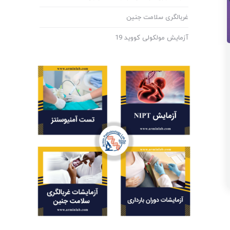
غربالگری سلامت جنین
آزمایش مولکولی کووید 19