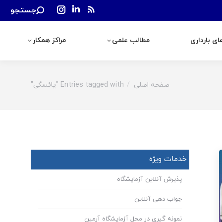
Search:
جستجو
رداری
مطالب علمی
مراکز همکار
Instagram
Linkedin
Rss
page
page
page
ی بارداری
مطالب علمی
مراکز همکار
opens
opens
opens
in
in
in
new
new
new
window
window
window
صفحه اصلی
Entries tagged with "یائسگی"
You are here:
خدمات ویژه
پذیرش آنلاین آزمایشگاه
جواب دهی آنلاین
نمونه گیری در محل آزمایشگاه آرمین