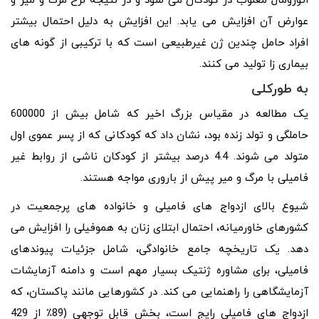
اتوزومال مغلوب در کودکان می شود و در نتیجه نرخ مرگ و میر و
عوارض آن افزایش می یابد. این افزایش به دلیل احتمال بیشتر
افراد حامل چندین ژن غیرطبیعی است که با ترکیبی از گونه های
بیماری زا تولید می کنند.
به طورکلی
یک مطالعه در مقیاس بزرگ اخیر که شامل بیش از 600000
حاملگی و تولد زنده بود، نشان داد که کودکانی که از پسر عموی اول
متولد می شوند. 4.4 درصد بیشتر از کودکان ناشی از روابط غیر
فامیلی با مرگ و میر پیش از باروری مواجه هستند.
شیوع بالای ازدواج های فامیلی و خانواده های پرجمعیت در
کشورهای خاورمیانه، احتمال ابتلای زنان به هموفیلی را افزایش می
دهد. یک تاریخچه جامع خانوادگی، شامل جزئیات پیوندهای
فامیلی، برای مشاوره ژنتیک بسیار مهم است و دامنه آزمایشات
آزمایشگاهی را راهنمایی می کند. در کشورهایی مانند پاکستان، که
ازدواج های فامیلی رایج است، بخش قابل توجهی (89٪ از 429