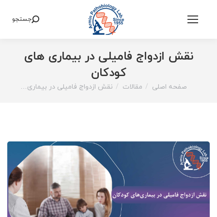
جستجو
Search:
نقش ازدواج فامیلی در بیماری های
کودکان
صفحه اصلی
مقالات
نقش ازدواج فامیلی در بیماری…
You are here: