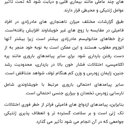
های چند عاملی مانند بیماری قلبی و دیابت شود که تحت تأثیر
عوامل ژنتیکی و محیطی قرار دارند.
طبق گزارشات مختلف میزان ناهنجاری های مادرزادی در افراد
فامیلی در مقایسه با زوج های غیر خویشاوند افزایش یافته‌است.
نرخ خطاهای متابولیسم مادرزادی بیشتر است زیرا بیشتر آنها
اتوزوم مغلوب هستند و این ممکن است به نوبه خود منجر به از
دست رفتن بارداری شود. برای سایر پیامدهای باروری مانند پره
اکلامپسی، اختلالات فشار خون بالا در بارداری، محدودیت رشد
جنین، زایمان زودرس و وزن کم هنگام تولد، شواهد متناقض است.
سایر پیامدهای احتمالی باروری مرتبط با خویشاوندی شامل
نارسایی زودرس تخمدان و بیزاری جنسی احتمالی است.
بنابراین، پیامدهای ازدواج های فامیلی فراتر از خطر فوری اختلالات
تک ژنی است و بر سلامت گسترده تر و انعطاف پذیری ژنتیکی
جوامعی که در آن انجام می شود تأثیر می گذارد.