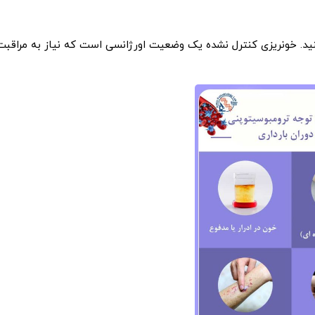
نید. خونریزی کنترل نشده یک وضعیت اورژانسی است که نیاز به مراقبت