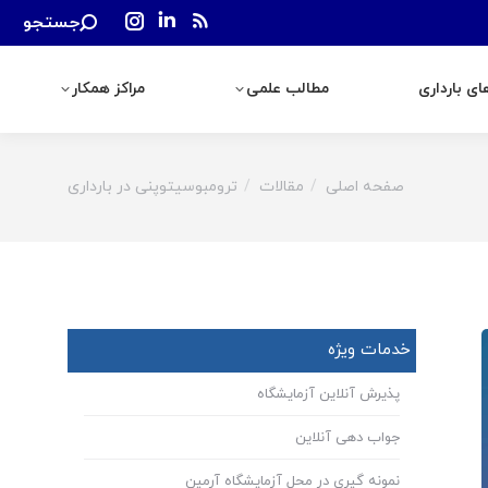
Search:
جستجو
رداری
مطالب علمی
مراکز همکار
Instagram
Linkedin
Rss
page
page
page
ی بارداری
مطالب علمی
مراکز همکار
opens
opens
opens
in
in
in
new
new
new
window
window
window
صفحه اصلی
مقالات
ترومبوسیتوپنی در بارداری
You are here:
خدمات ویژه
پذیرش آنلاین آزمایشگاه
جواب دهی آنلاین
نمونه گیری در محل آزمایشگاه آرمین