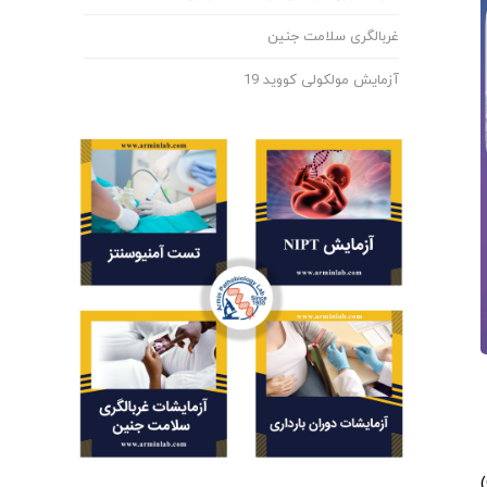
غربالگری سلامت جنین
آزمایش مولکولی کووید 19
ترومبوسیتوپنی کاهش سطح پلاکت است که در دوران بارداری شایع است. این وضعیت که به عنوان ترومبوسیتوپنی حاملگی (GT)