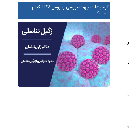
آزمایشات جهت بررسی ویروس HPV کدام
است؟
تر
د