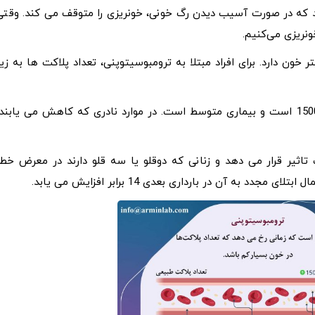
که در صورت آسیب دیدن رگ خونی، خونریزی را متوقف می کند. وقتی
ونریزی می‌کنیم.
400000 پلاکت در هر میکرولیتر خون دارد. برای افراد مبتلا به ترومبوسیتوپنی، تعداد پلاکت ها به زی
تعداد پلاکت ها تقریباً در همه موارد GT بین 100000 تا 150000 است و بیماری متوسط ​​است. در موارد نادری که کاهش می یابند
از بارداری ها را تحت تاثیر قرار می دهد و زنانی که دوقلو یا سه قلو دارند در معرض خط
به آن در بارداری بعدی 14 برابر افزایش می یابد.