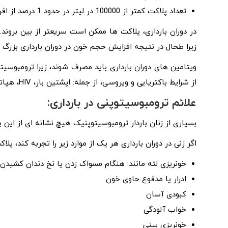
تعداد پلاکت کمتر از 100000 در لیتر در حدود 1 درصد از افراد وجود دارد که ممکن است بر نحوه مدیریت بارداری آنها تأثیر بگذارد.
در دوران بارداری، پلاکت ها ممکن است سریعتر از بین بروند.
زیرا طحال در نتیجه افزایش حجم خون در دوران بارداری بزرگ 
ویتامین های دوران بارداری باید مصرف شوند، زیرا ترومبوسیت
از شرایط باکتریایی و ویروسی، از جمله: اپشتین بار، HIV، هپاتیت B و C می توانند تعداد پلاکت ها را کاهش دهند.
علائم ترومبوسیتوپنی در بارداری:
بسیاری از زنان باردار ترومبوسیتوپنیک هیچ نشانه ای از این ب
اگر زنی در دوران بارداری هر یک از موارد زیر را تجربه کند، پل
خونریزی لثه مانند: هنگام مسواک زدن یا نخ دندان کشیدن
ادرار یا مدفوع حاوی خون
کبودی آسان
خواب آلودگی
خونریزی بینی