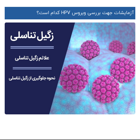
آزمایشات جهت بررسی ویروس HPV کدام است؟