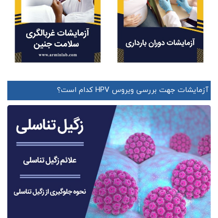
آزمایشات جهت بررسی ویروس HPV کدام است؟