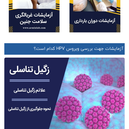
آزمایشات جهت بررسی ویروس HPV کدام است؟