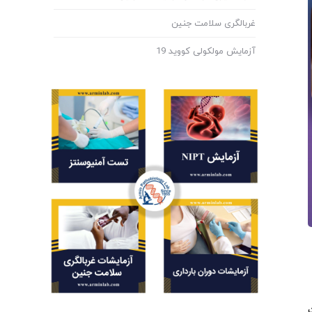
غربالگری سلامت جنین
آزمایش مولکولی کووید 19