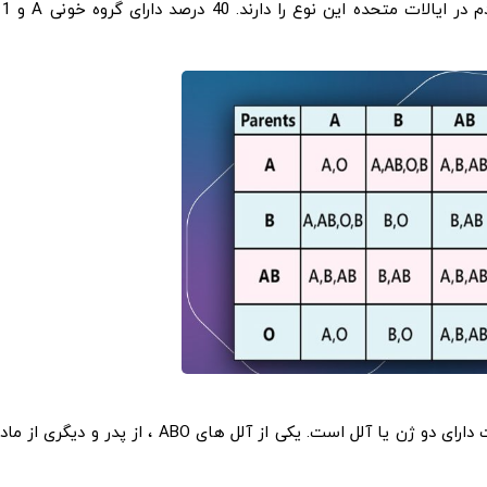
گروه خونی O شایع ترین است، به طوری که 45 درصد از مردم در ایالات متحده این 
است. هر فردی برای هر صفت دارای دو ژن یا آلل است. یکی از آلل های ABO ، از پدر و دیگری از م