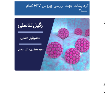
آزمایشات جهت بررسی ویروس HPV کدام
است؟
 قرمز در گروه خونی B دارای آنتی ژن های B بر
نتی ژنی