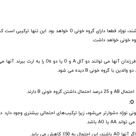
از آنجایی که هم مادر و هم پدر باید ژنوتیپ OO را داشته باشند، نوزاد قطعا دارای گروه خونی O خواهد بود. این تنها ترکیبی است
والدین می توانند AA یا AO باشند. این بدان معنی است که فرزندان آنها می توانند دو آلل A و O یا دو Os را به ارث ببرند. آنه
ی نوزاد دشوارتر می‌شود، زیرا ترکیب‌های احتمالی بیشتری وجود دارد. در