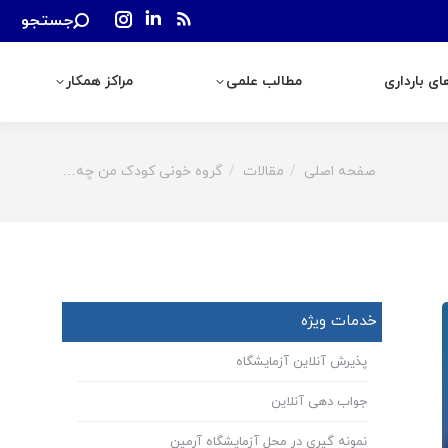
Search:
جستجو
رداری
مطالب علمی
مراکز همکار
Instagram
Linkedin
Rss
page
page
page
ی بارداری
مطالب علمی
مراکز همکار
opens
opens
opens
in
in
in
new
new
new
window
window
window
صفحه اصلی
مقالات
گروه خونی کودک من چه…
You are here:
خدمات ویژه
پذیرش آنلاین آزمایشگاه
جواب دهی آنلاین
نمونه گیری در محل آزمایشگاه آرمین