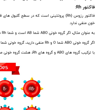
فاکتور Rh:
فاکتور رزوس (Rh) پروتئینی است که در سطح گل
خون منفی ندارد.
به عنوان مثال، اگر گروه خونی ABO شما AB است و شما Rh مثبت دارید، گروه خون کامل شما AB مثبت است.
اگر گروه خونی ABO شما O و Rh منفی دارید، گروه خونی شما O منفی است.
با ترکیب گروه های ABO و گروه های Rh، هشت گروه خونی ممکن وجود دارد: A+، A-، AB+، AB-، B+، B-، O+ و O-.