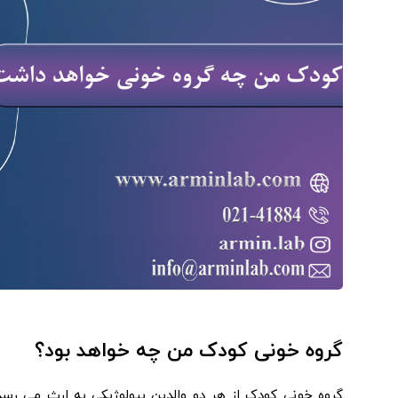
گروه خونی کودک من چه خواهد بود؟
گروه خونی کودک از هر دو والدین بیولوژیکی به ارث می رس