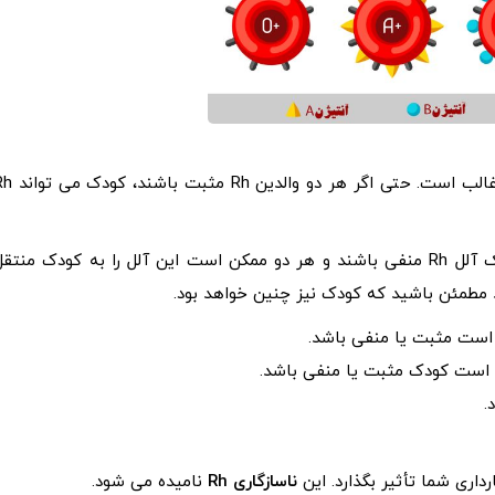
فاکتور Rh بر روی ژن RHD به ارث می رسد و آلل Rh مثبت غالب است. حتی اگر هر د
این به این دلیل است که ممکن است هر دو والدین دارای یک آلل Rh منفی باشند و هر دو ممکن است این آلل را به کودک منتق
ناسازگاری Rh
نامیده می شود.