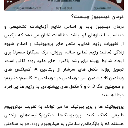
درمان دیسبیوز چیست؟
درمان دیسبیوز باید بر اساس نتایج آزمایشات تشخیصی و
متناسب با نیازهای فرد باشد. مطالعات نشان می دهد که ترکیبی
از تغییرات رژیم غذایی، مکمل های پروبیوتیک و اصلاح شیوه
زندگی (مانند: رژیم غذایی سالم، ورزش، ترک سیگار) معمولاً برای
ایجاد شرایط بهینه برای رشد باکتری های مفید روده کافی است.
تجویز روزانه مکمل های سرشار از ویتامین A؛ کمپلکس های
ویتامین B؛ ویتامین سی؛ ویتامین دی؛ ویتامین E؛ کلسیم؛ منیزیم؛
و همچنین امگا 3، 6 و 9 مکمل های پیشنهادی به رژیم غذایی افراد
مبتلا هستند.
پروبیوتیک ها و پری بیوتیک ها می توانند به تقویت میکروبیوم
طبیعی کمک کنند. پروبیوتیک‌ها میکروارگانیسم‌های زنده‌ای
هستند که با بازگرداندن سلامتی به میکروبیوم روده، فواید سلامتی