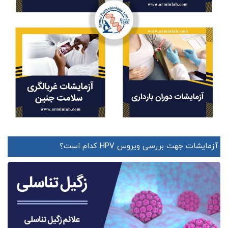
آزمایشات جهت بررسی ویروس HPV کدام است؟