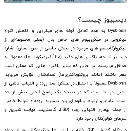
دیسبیوز چیست؟
Dysbiosis به عدم تعادل گونه‌ های میکروبی و کاهش تنوع
میکروبی در میکروبیوم‌ های خاص بدن (یعنی مجموعه‌ای از
میکروارگانیسم‌ های موجود در بخش خاصی از بدن انسان) اشاره
دارد. در نتیجه، باکتری‌ های مفید (مثلاً فیرمیکوت‌ ها) معمولاً به
حداقل می‌رسند. در حالی که سایر باکتری‌ هایی که ممکن است
مضر باشند (مانند پروتئوباکتری‌ها) تعدادشان افزایش می‌یابد.
Dysbiosis معمولاً با اختلال در عملکرد سد روده و التهاب ناشی از
ایمنی مرتبط است که در نتیجه یک پاسخ ایمنی بیش از حد
است. بنابراین، ارتباط بالقوه ای بین دیسبیوز روده و شرایط خاصی
از جمله بیماری التهابی روده (IBD)، گاستریت، دیابت شیرین و
سرطان کولورکتال وجود دارد.
دستگاه گوارش (GI) خانه تریلیون ها میکروارگانیسم از جمله