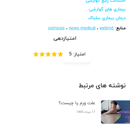
اختلالات رایج گوارشی
بیماری های گوارشی
درمان بیماری سلیاک
منابع:
webmd
،
news-medical
،
osmosis
امتیازدهی
امتیاز:
5
نوشته های مرتبط
علت ورم پا چیست؟
17 مرداد 1405