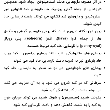
در اثر
مصرف داروهایی
مانند استامینوفن
ایجاد شود. همچنین
داروهایی از جمله
آنتی بیوتیک
ها
،
داروهای ضد التهابی غیر
استروئیدی
و
داروهای ضد تشنج
، می توانند باعث نارسایی حاد
کبدی شوند.
بیان این نکته ضروری است که برخی داروهای گیاهی و مکمل‌
ها، از جمله کاوا (
kava
)، افدرا (
ephedra
)، پنی رویال
(
pennyroyal
) با نارسایی حاد کبد مرتبط هستند.
بیماری های متابولیکی
نادر، مانند
بیماری ویلسون
و
کبد چرب
حاد بارداری
نیز به ندرت باعث نارسایی حاد کبد می شوند.
بیماری های خودایمنی
می توانند منجر به نارسایی حاد کبد
شوند.
سرطانی
که در کبد شروع می شود یا به آن سرایت می کند،
می تواند باعث از کار افتادگی کبد شود.
عفونت شدید (سپسیس
) و
شوک شدید
می تواند جریان خون
به کبد را به شدت کاهش دهد و باعث نارسایی کبد شود.