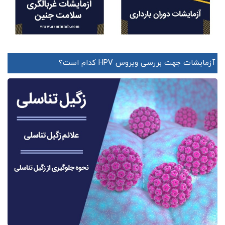
آزمایشات جهت بررسی ویروس HPV کدام است؟