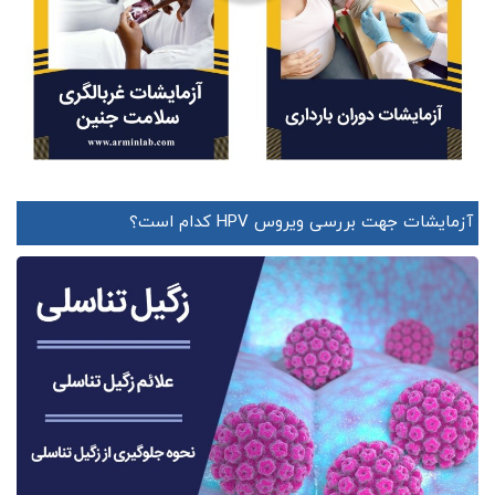
آزمایشات جهت بررسی ویروس HPV کدام است؟