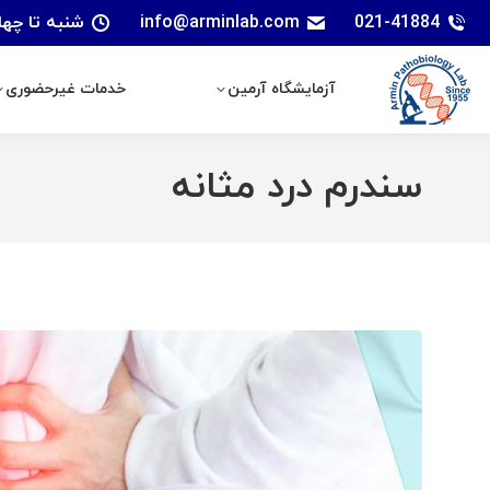
021-41884
info@arminlab.com
شنبه تا چهارشنبه: 7 الی 18 | پنجشنبه
آزمایشگاه آرمین
خدمات غیرحضوری
آزمایشگاه آرمین
خدمات غیرحضوری
سندرم درد مثانه