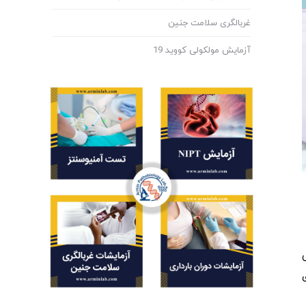
غربالگری سلامت جنین
آزمایش مولکولی کووید 19
تی