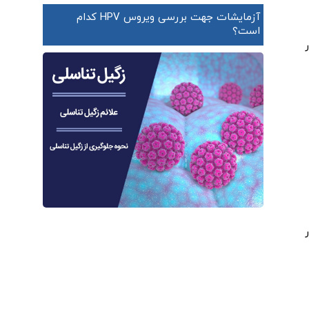
آزمایشات جهت بررسی ویروس HPV کدام
است؟
ر
ار