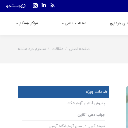
Search:
جستجو
رداری
مطالب علمی
مراکز همکار
Instagram
Linkedin
Rss
page
page
page
ی بارداری
مطالب علمی
مراکز همکار
opens
opens
opens
in
in
in
new
new
new
window
window
window
صفحه اصلی
مقالات
سندرم درد مثانه
You are here:
خدمات ویژه
پذیرش آنلاین آزمایشگاه
جواب دهی آنلاین
نمونه گیری در محل آزمایشگاه آرمین