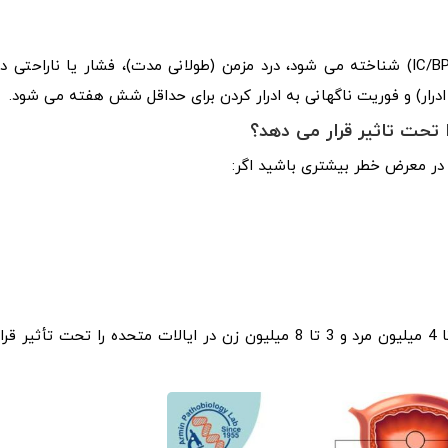
سیستیت بینابینی که اکنون به عنوان سندرم درد مثانه (IC/BPS) شناخته می شود، درد مزمن (طولانی مدت)، فشار یا ناراحتی د
ر ادرار) و فوریت ناگهانی به ادرار کردن برای حداقل شش هفته می شود.
تحت تاثیر قرار می دهد؟
سیستیت بینابینی/ سندرم درد مثانه شایع است. تقریباً 1 تا 4 میلیون مرد و 3 تا 8 میلیون زن در ایالات متحده را تحت تأثیر قر