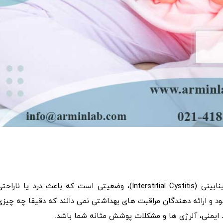
سندرم درد مثانه (Bladder Pain Syndrome) یا سیستیت بینابینی (Interstitial Cystitis)، وضعیتی است که باعث درد یا ناراح
شود و ارائه دهندگان مراقبت های بهداشتی نمی دانند که دقیقا چه چیزی
ایمنی، آلرژی ها و مشکلات پوشش مثانه شما باشد.