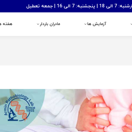
: 7 الی 16 | جمعه تعطیل
آزمایش ها
مادران باردار
هفته های با
آزمایش ها
مادران باردار
هفته ها