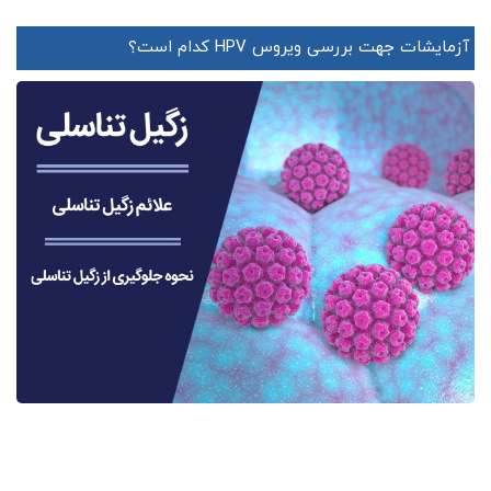
آزمایشات جهت بررسی ویروس HPV کدام است؟