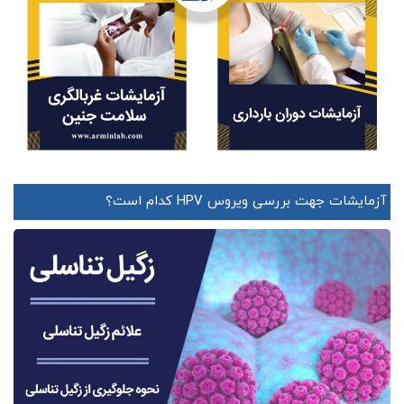
آزمایشات جهت بررسی ویروس HPV کدام است؟