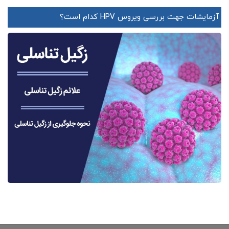
آزمایشات جهت بررسی ویروس HPV کدام است؟