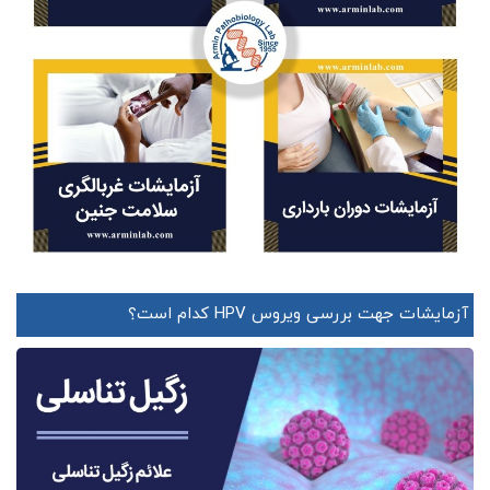
آزمایشات جهت بررسی ویروس HPV کدام است؟