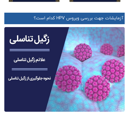
آزمایشات جهت بررسی ویروس HPV کدام است؟