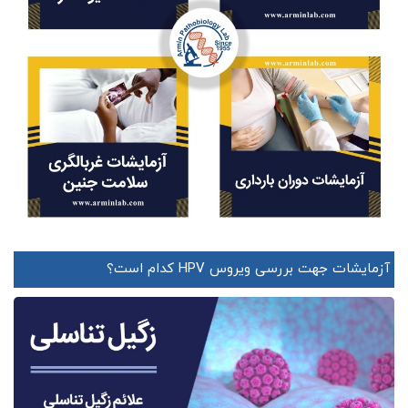
آزمایشات جهت بررسی ویروس HPV کدام است؟