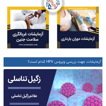
آزمایشات جهت بررسی ویروس HPV کدام است؟