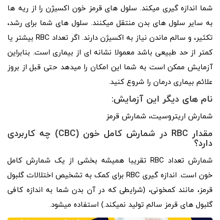
شما اندازه ­گیری می­کند. سلول­ های قرمز خون اکسیژن را از ریه ها
به سایر سلول­ های بدن منتقل می­کنند. سلول­ های شما برای رشد،
تکثیر، و سالم ماندن نیاز به اکسیژن دارند. اگر تعداد RBC بیشتر یا
کمتر از حد طبیعی باشد معمولا نشانه ­ای از بیماری است. بنابراین
آزمایش ممکن است به شما این امکان را می­دهد حتی قبل از بروز
علائم بیماری درمان را شروع کنید.
نام ­های دیگر این آزمایش:
شمارش اریتروسیت، شمارش قرمز
مقدار RBC در شمارش کامل خون (CBC) چه کاربردی
دارد؟
شمارش تعداد RBC تقریبا همیشه بخشی از یک شمارش کامل
خون است. اندازه ­گیری RBC برای کمک به تشخیص اختلالات گلبول
قرمز، مانند کم­خونی، (شرایطی که در آن بدن شما به اندازه کافی
گلبول­ های قرمز سالم تولید نمی­کند.) استفاده می­شود.