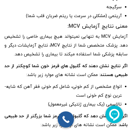
سرگیجه
آریتمی (مشکلی در سرعت یا ریتم ضربان قلب شما)
معنی نتایج آزمایش MCV:
آزمایش MCV به تنهایی نمی­تواند هیچ بیماری خاصی را تشخیص
دهد. پزشک متخصص شما از نتایج MCV، نتایج آزمایشات دیگر و
سابقه پزشکی شما استفاده میکند تا بیماری را تشخیص دهد.
اگر نتایج نشان دهند که گلبول­ های قرمز خون شما کوچکتر از حد
طبیعی هستند
: ممکن است نشانه­ های موارد زیر باشد:
انواع مشخصی از کم­ خونی، شامل کم­ خونی فقر آهن که شایع­
ترین نوع کم­ خونی است
تالاسمی (یک بیماری ژنتیکی غیرمعمول)
اگر نتایج نشان دهد که گلبول ­های قرمز شما بزرگتر از حد طبیعی
باشد
: ممکن است نشانه ­های از موارد زیر باشد: