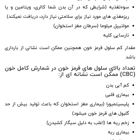
سوءتغذیه (شرایطی که در آن بدن شما کالری، ویتامین و یا
ریزمغذی ­های مورد نیاز برای سلامتی نیاز دارد، دریافت نمی­کند).
مولتیپل میلوما (سرطان مغز استخوان)
نارسایی کلیه
مقدار کم سلول قرمز خون همچنین ممکن است نشانی از بارداری
باشد.
تعداد بالای سلول­ های قرمز خون در شمارش کامل خون
(CBC) ممکن است نشانه ­ای از:
کم ­آبی بدن
بیماری قلبی
پلی­سیتمی­ورا (بیماری مغز استخوان که باعث تولید بیش از حد
گلبول­ های قرمز خون می­شود)
زخم ریه­ ها (اغلب به دلیل سیگار کشیدن)
بیماری ریه