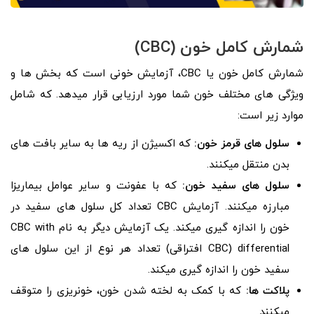
شمارش کامل خون (CBC)
شمارش کامل خون یا CBC، آزمایش خونی است که بخش ­ها و
ویژگی­ های مختلف خون شما مورد ارزیابی قرار می­دهد. که شامل
موارد زیر است:
سلول­ های قرمز خون:
که اکسیژن از ریه­ ها به سایر بافت­ های
بدن منتقل می­کنند.
سلول­ های سفید خون:
که با عفونت و سایر عوامل بیماری­زا
مبارزه می­کنند. آزمایش CBC تعداد کل سلول­ های سفید در
خون را اندازه­ گیری می­کند. یک آزمایش دیگر به نام CBC with
differential (CBC افتراقی) تعداد هر نوع از این سلول­ های
سفید خون را اندازه­ گیری می­کند.
پلاکت ­ها:
که با کمک به لخته شدن خون، خونریزی را متوقف
می­کنند.