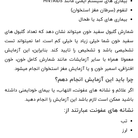
بیماری­ های سیستم ایمنی مانند HIV/AIDS
لنفوم (سرطان مغز استخوان)
بیماری­ های کبد یا طحال
شمارش گلبول سفید خون می­تواند نشان دهد که تعداد گلبول­ های
سفید خون شما خیلی زیاد یا خیلی کم است. اما نمی­تواند تست
تشخیصی باشد و تشخیص را تایید کند. بنابراین، این آزمایش
معمولا همراه با سایر آزمایشات مانند شمارش کامل خون، خون
افتراقی، اسمیر خون و یا آزمایش مغز استخوان انجام می­شود.
چرا باید این آزمایش انجام دهم؟
اگر علائم و نشانه­ های عفونت، التهاب، یا بیمای خودایمنی داشته
باشید ممکن است لازم باشد این آزمایش را انجام دهید.
نشانه ­های عفونت عبارتند از:
تب
لرز