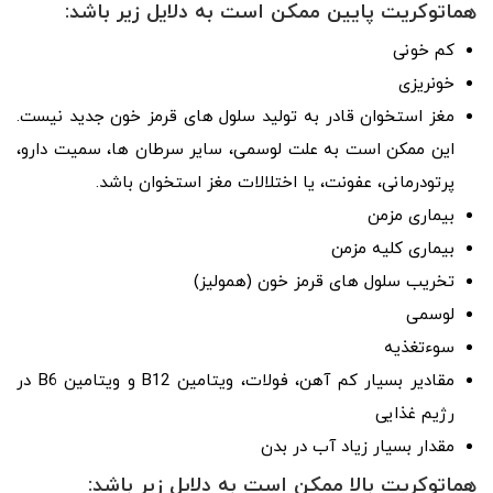
هماتوکریت پایین ممکن است به دلایل زیر باشد:
کم ­خونی
خونریزی
مغز استخوان قادر به تولید سلول­ های قرمز خون جدید نیست.
این ممکن است به علت لوسمی، سایر سرطان­ ها، سمیت دارو،
پرتودرمانی، عفونت، یا اختلالات مغز استخوان باشد.
بیماری مزمن
بیماری کلیه مزمن
تخریب سلول ­های قرمز خون (همولیز)
لوسمی
سوءتغذیه
مقادیر بسیار کم آهن، فولات، ویتامین B12 و ویتامین B6 در
رژیم غذایی
مقدار بسیار زیاد آب در بدن
هماتوکریت بالا ممکن است به دلایل زیر باشد: