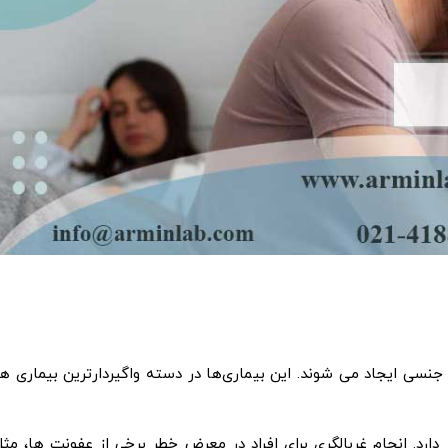
 از طریق رابطه ی جنسی ایجاد می شوند. این بیماری‌ها در دسته واگیردارترین بیماری ه
ز دارد. انجام غربالگری برای افراد در معرض خطر برخی از عفونت ها، مثل