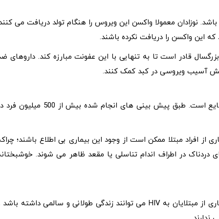
اشد. نوزادان معمولا واکسن این ویروس را هنگام تولد دریافت می کنند.
رد و بدن اغلب افراد بزرگسال قادر است تا به تنهایی با این عفونت مبارزه کند. داروهای ض
هش آسیب ویروسی در کبد کمک کنند.
تبخال یکی از دو بیماری مقاربتی مزمن و ویروسی و بسیار شایع است. طبق پیش بینی های انجام شده بیش از 500 میلیون
ز افراد مبتلا ممکن است از وجود این بیماری بی اطلاع باشند؛ چراکه
ی دردناک در اطراف اندام تناسلی یا مقعد ظاهر می شوند. خوشبختانه
این عفونت نیز جزو موارد مزمن است. با پیشرفت پزشکی بسیاری از مبتلایان به HIV می توانند زندگی طولانی و سالمی داشته باشد
 ندارند.