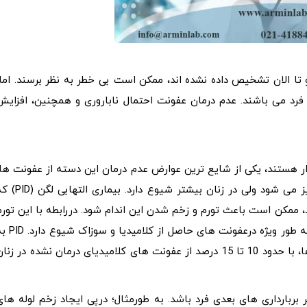
 تا الان تشخیص داده نشده اند، ممکن است بی خطر به نظر برسند. اما،
فرد می باشند. عدم درمان عفونت احتمال ناباروری و همچنین، افزایش
ار هستند، یکی از شایع ترین عوارض عدم درمان این دسته از عفونت ها،
آسیب به اندام تناسلی فرد است. این مسئله شامل مردان نیز می شود ولی در زنان بیشتر شیوع دارد. بی
 ممکن است باعث تورم و زخم شدن این اندام شود. دررابطه با این تورم
وجود هیچگونه درد، و یا درد شدید شکمی محتمل است. PID به طور ویژه درعفونت های حاصل ا
احتمال زیاد در اثر پاسخ ایمنی قوی و مخرب به این پاتوژن ها، با حدود 10 تا 15 درصد از عفونت های کلامیدیای درمان نشده در زن
بربارداری های بعدی فرد باشد. به طورمثال؛ درپی ایجاد زخم لوله های