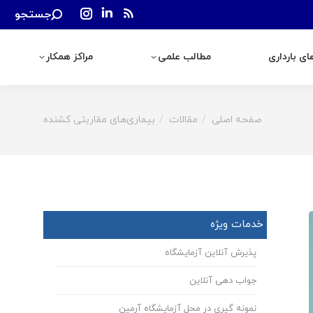
Search:
جستجو
رداری
مطالب علمی
مراکز همکار
Instagram
Linkedin
Rss
page
page
page
ی بارداری
مطالب علمی
مراکز همکار
opens
opens
opens
in
in
in
new
new
new
window
window
window
صفحه اصلی
مقالات
بیماری‌های مقاربتی کشنده
You are here:
خدمات ویژه
پذیرش آنلاین آزمایشگاه
جواب دهی آنلاین
نمونه گیری در محل آزمایشگاه آرمین