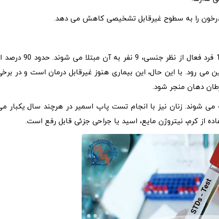
ویروس پاپیلومای انسانی (HPV) بسیار شایع است و از هر 10 فرد فعال از نظر جنسی، 9 نفر به آن مبتلا می شوند. حد
می رود. با این حال، این بیماری هنوز غیرقابل درمان است و در برخی
طان دهان منجر شود.
 می شوند. زنان نیز با انجام تست پاپ اسمیر در هرچند سال یکبار می
فاده از کرم، نیتروژن مایع، اسید یا جراحی جزئی قابل رفع است.