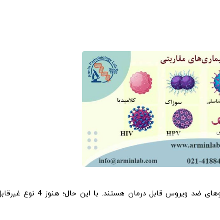
اغلب موارد STDs بوسیله ی مصرف آنتی بیوتیک ها یا داروهای ضد ویروس قابل درمان هستند. با این حال؛ هنوز 4 نوع