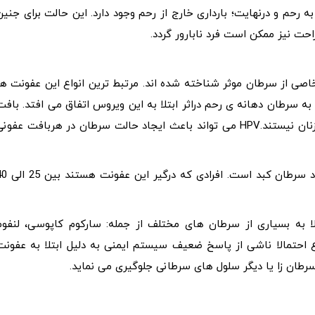
ه رحم و درنهایت؛ بارداری خارج از رحم وجود دارد. این حالت برای جنین
ت نیز ممکن است فرد نابارور گردد.
خاصی از سرطان موثر شناخته شده اند. مرتبط ترین انواع این عفونت ها
HPV است. غالب موارد ابتلا به سرطان دهانه ی رحم دراثر ابتلا به این ویروس اتفاق می افتد. باف
های متاثر از این ویروس محدود به دهانه ی رحم و فقط در زنان نیستند.HPV می تواند باعث ایجاد حالت سرطان در هربافت عفون
ویروس HBV (هپاتیت B)هم شایع ترین عامل خطرزا در ایجاد سرطان کبد است. افر
رض خطر ابتلا به بسیاری از سرطان های مختلف از جمله: سارکوم کاپوسی، لنفوم
احتمالا ناشی از پاسخ ضعیف سیستم ایمنی به دلیل ابتلا به عفونت