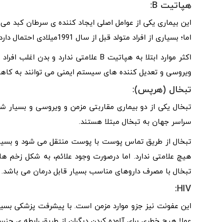
هپاتیت
B
:
این بیماری یکی از عوامل اصلی ایجاد کننده ی سرطان کبد می ب
اما؛ بسیاری از افراد متولد قبل از سال 1991میلادی احتمال دارد که این واکسن را دریافت نکرده باشند.
اکثر موارد ابتلا به هپاتیت B علامتی ندا
ویروسی و تعدیل کننده های سیستم ایمنی می توانند به کا
تبخال (هرپس):
سراسر جهان به تبخال مبتلا هستند.
تبخال از طریق تماس پوست با پوست منتقل می شود و بسیاری ا
هیچ علامتی ندارد. اما درصورت وجود علائم، به شکل زخم ها
تبخال با مصرف داروهای مناسب بسیار قابل درمان می باشد.
:
HIV
عملا هیچ خطری برای آلوده کردن دیگران از طریق رابطه ی جنسی