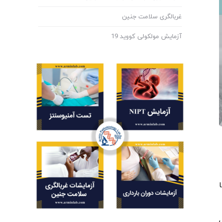
غربالگری سلامت جنین
آزمایش مولکولی کووید 19
ا