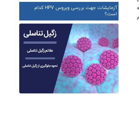
آزمایشات جهت بررسی ویروس HPV کدام
ه
است؟