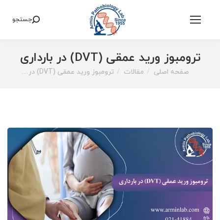
جستجو
Search:
ترومبوز ورید عمقی (DVT) در بارداری
صفحه اصلی
مقالات
ترومبوز ورید عمقی (DVT) در…
You are here: