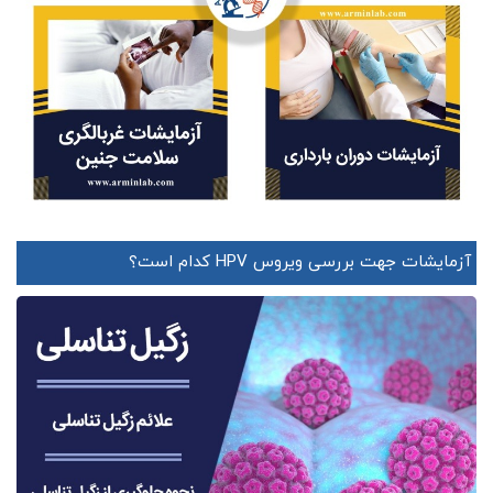
آزمایشات جهت بررسی ویروس HPV کدام است؟