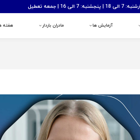
: 7 الی 16 | جمعه تعطیل
آزمایش ها
مادران باردار
هفته های با
آزمایش ها
مادران باردار
هفته ها