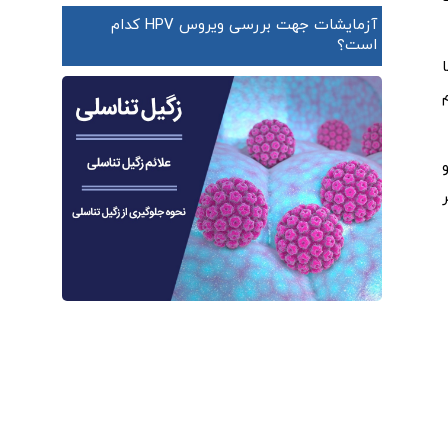
آزمایشات جهت بررسی ویروس HPV کدام
است؟