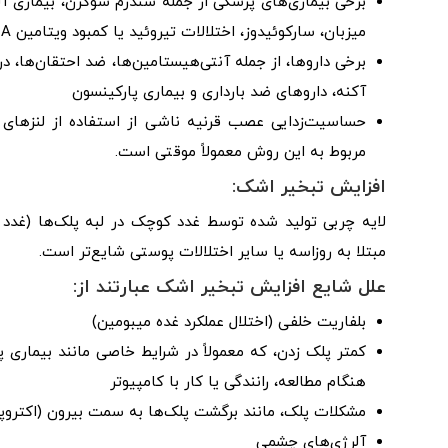
برخی بیماری‌های پزشکی از جمله سندرم شوگرن، بیماری آل
میزبان، سارکوئیدوز، اختلالات تیروئید یا کمبود ویتامین A
برخی داروها، از جمله آنتی‌هیستامین‌ها، ضد احتقان‌ها، د
آکنه، داروهای ضد بارداری و بیماری پارکینسون
حساسیت‌زدایی عصب قرنیه ناشی از استفاده از لنزها
مربوط به این روش معمولاً موقتی است.
افزایش تبخیر اشک:
لایه چربی تولید شده توسط غدد کوچک در لبه پلک‌ها (غدد
مبتلا به روزاسه یا سایر اختلالات پوستی شایع‌تر است.
علل شایع افزایش تبخیر اشک عبارتند از:
بلفاریت خلفی (اختلال عملکرد غده میبومین)
کمتر پلک زدن، که معمولاً در شرایط خاصی مانند بیماری 
هنگام مطالعه، رانندگی یا کار با کامپیوتر
مشکلات پلک، مانند برگشت پلک‌ها به سمت بیرون (اکتروپی
آلرژی‌های چشمی