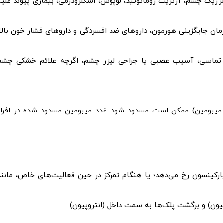
رژیک چشم، آرتریت روماتوئید، لوپوس، اسکلرودرمی، بیماری پیوند علیه
رمان جایگزینی هورمون، داروهای ضد افسردگی و داروهای فشار خون بالا،
ی تماسی، آسیب عصبی یا جراحی لیزر چشم، اگرچه علائم خشکی چشم
 میبومین) ممکن است مسدود شود. غدد میبومین مسدود شده در افراد
پارکینسون رخ می‌دهد؛ یا هنگام تمرکز در حین فعالیت‌های خاص، مانند
ون) و برگشت پلک‌ها به سمت داخل (انتروپیون)