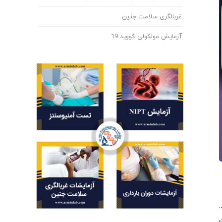
غربالگری سلامت جنین
آزمایش مولکولی کووید 19