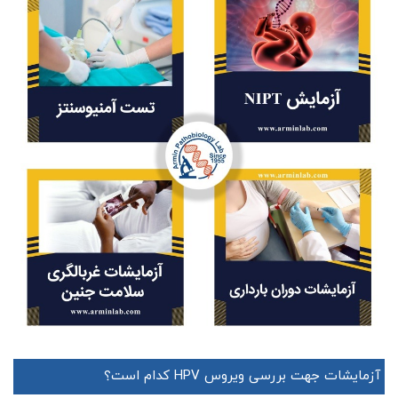
آزمایشات جهت بررسی ویروس HPV کدام است؟