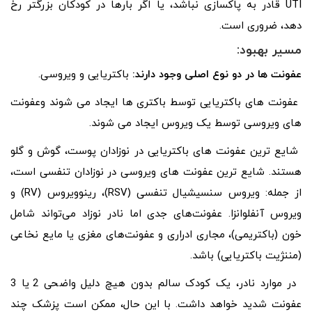
UTI قادر به پاکسازی نباشد، یا اگر بارها در کودکان بزرگتر رخ
دهد، ضروری است.
مسیر بهبود
:
عفونت ها در دو نوع اصلی وجود دارند:
باکتریایی و ویروسی.
عفونت های باکتریایی توسط باکتری ها ایجاد می شوند وعفونت
های ویروسی توسط یک ویروس ایجاد می شوند.
شایع ترین عفونت های باکتریایی در نوزادان پوست، گوش و گلو
هستند. شایع ترین عفونت های ویروسی در نوزادان تنفسی است،
از جمله: ویروس سنسیشیال تنفسی (RSV)، رینوویروس (RV) و
ویروس آنفلوانزا. عفونت‌های جدی اما نادر نوزاد می‌تواند شامل
خون (باکتریمی)، مجاری ادراری و عفونت‌های مغزی یا مایع نخاعی
(مننژیت باکتریایی) باشد.
در موارد نادر، یک کودک سالم بدون هیچ دلیل واضحی 2 یا 3
عفونت شدید خواهد داشت. با این حال، ممکن است پزشک چند