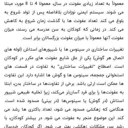
معمولاً به تعداد زیادی عفونت در سال، معمولا 4 تا 8 مورد، مبتلا
می شوند. سیستم ایمنی نوزادان بلافاصله پس از تولد شروع به
بلوغ می کند. تعداد عفونت ها با گذشت زمان شروع به کاهش
می کند. در زمانی که کودکان به سن مدرسه می رسند، میزان
عفونت آنها معمولاً با میزان عفونت بزرگسالان برابر است.
تغییرات ساختاری در سینوس ها یا شیپورهای استاش (لوله های
اتصال هر گوش) یکی از علل شایع عفونت های مکرر در کودکان
است. اصطلاح “تغییرات ساختاری” به تفاوت در قسمت های
استخوانی جمجمه، سینوس ها و گوش ها اشاره دارد. این تفاوت
ها ممکن است ارثی باشد. برخی از تفاوت‌ها در ساختار بدن، ابتلا
به عفونت‌ها را برای فرد آسان‌تر می‌کند، زیرا تخلیه طبیعی شیپور
استاش (در گوش) یا سینوس‌ها (در بینی) مسدود شده است.
هنگامی که زهکشی مسدود می شود، تعداد باکتری ها رشد می
کند. این موضوع منجر به عفونت می شود. در بیشتر کودکان، با
رشد سر، مشکلات زهکشی بهتر می شود. اگر کودکان خردسال