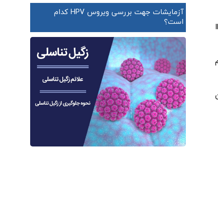
آزمایشات جهت بررسی ویروس HPV کدام
است؟
 می تواند کلید تسکین علائم IBD
م
ین