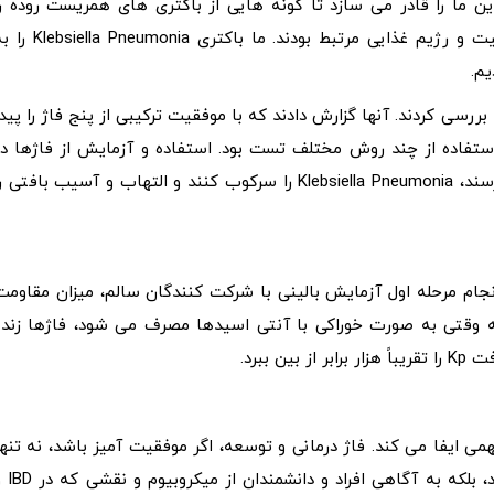
ین ما را قادر می سازد تا گونه هایی از باکتری های همریست روده را
شناسایی کنیم که به شدت با IBD در سراسر جغرافیا، قومیت و رژیم غذایی مرتبط بودند. ما باکتری eumonia
ان نحوه ترکیب فاژها برای هدف قرار دادن باکتری IBD را بررسی کردند. آنها گزارش دادند که با موفقیت ترکیبی از پنج فاژ را پید
استفاده از چند روش مختلف تست بود. استفاده و آزمایش از فاژها در
مدل ‌های حیوانی IBD نشان داد که آنها می‌ توانند به روده برسند، Klebsiella Pneumonia را سرکوب کنند و التهاب و آسیب بافتی 
نجام مرحله اول آزمایش بالینی با شرکت ‌کنندگان سالم، میزان مقاومت
 که وقتی به‌ صورت خوراکی با آنتی ‌اسیدها مصرف می‌ شود، فاژها زنده
ببرد.
 مهمی ایفا می کند. فاژ درمانی و توسعه، اگر موفقیت آمیز باشد، نه تنها
می تواند به یک گزینه معنادار برای درمان بیماران تبدیل شود، بلکه به 