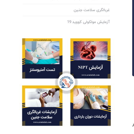
غربالگری سلامت جنین
آزمایش مولکولی کووید 19