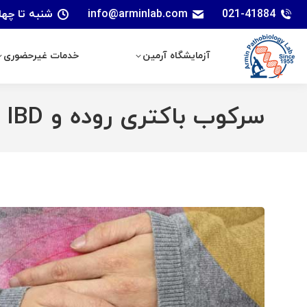
021-41884
info@arminlab.com
شنبه تا چهارشنبه: 7 الی 18 | پنجشنبه
آزمایشگاه آرمین
خدمات غیرحضوری
آزمایشگاه آرمین
خدمات غیرحضوری
سرکوب باکتری روده و IBD