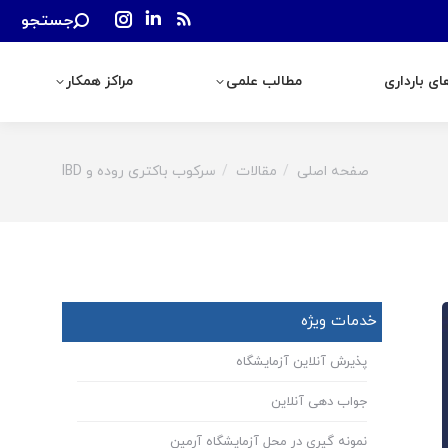
Search:
جستجو
رداری
مطالب علمی
مراکز همکار
Instagram
Linkedin
Rss
page
page
page
ی بارداری
مطالب علمی
مراکز همکار
opens
opens
opens
in
in
in
new
new
new
window
window
window
صفحه اصلی
مقالات
سرکوب باکتری روده و IBD
You are here:
خدمات ویژه
پذیرش آنلاین آزمایشگاه
جواب دهی آنلاین
نمونه گیری در محل آزمایشگاه آرمین