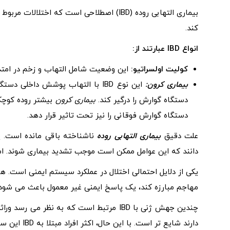
بیماری التهابی روده (IBD) اصطلاحی است که
کند.
انواع IBD عبارتند از:
کولیت اولسراتیو:
این وضعیت شامل التهاب و زخم در امتد
بیماری کرون:
این نوع IBD با التهاب پوشش دا
دستگاه گوارش را درگیر کند.
بیماری کرون
بیشتر روده کوچک 
دستگاه گوارش فوقانی را نیز تحت تاثیر قرار دهد.
علت دقیق
بیماری التهابی روده
ناشناخته باقی مانده است. پ
‌دانند که این عوامل ممکن است موجب تشدید بیماری شوند. اما علت IBD 
یکی از دلایل احتمالی اختلال در عملکرد سیستم ایمنی است.
مهاجم مبارزه کند، یک پاسخ ایمنی غیر معمول باعث می شود
دارند شایع تر است. با این حال، اکثر افراد مبتلا به IBD این سابقه خانوادگی را ندارند.