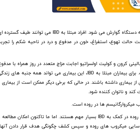
IBD یک بیماری مزمن است که شامل التهاب و اغلب آسیب به دستگاه گوارش می شود. افراد مبتلا به IBD می توانند طیف گسترده
د. به عنوان مثال، افراد مبتلا به IBD ممکن است حالت تهوع، استفراغ، خون در مدفوع و درد در ناحیه شکم را تجرب
الینی کرون و کولیت اولسراتیو اجابت مزاج متعدد در روز همراه با مدفوع
شل، درد/ گرفتگی شکم، خستگی و وجود خون در مدفوع است. برای بیماران مبتلا به IBD، این بیماری می تواند همه جنبه های زند
از بیماری داشته باشند. در حالی که برخی دیگر ممکن است از بیماری و
 کند و ناتوان کننده شود.
بنا به اظهارات یکی از محققان در رابطه با IBD، میکروب های روده در کمک به IBD بسیار مهم هستند. اما ما تاکنون امکان مطالعه
اسایی میکروب های روده و سپس کشف چگونگی هدف قرار دادن آنها،