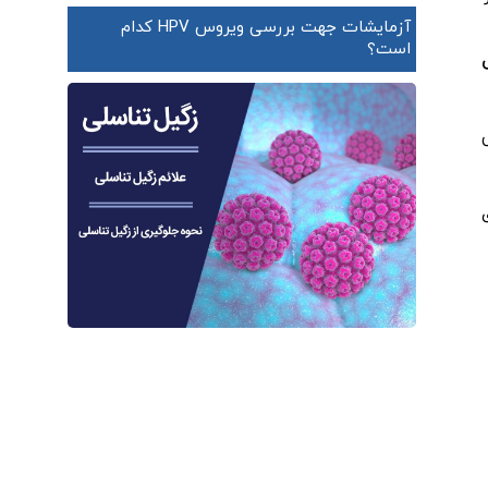
آزمایشات جهت بررسی ویروس HPV کدام
است؟