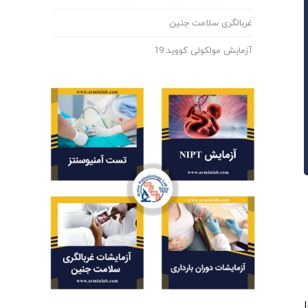
غربالگری سلامت جنین
آزمایش مولکولی کووید 19