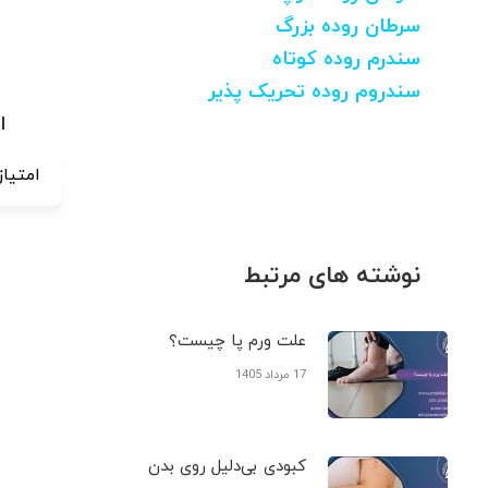
سرطان روده بزرگ
سندرم روده کوتاه
سندروم روده تحریک پذیر
ا
امتیاز
نوشته های مرتبط
علت ورم پا چیست؟
17 مرداد 1405
کبودی‌ بی‌دلیل روی بدن