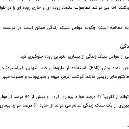
د. اما می توانند تظاهرات متعدد روده ای و خارج روده ای را در طول
به مطالعه اینکه چگونه عوامل سبک زندگی ممکن است در توسعه و
دگی
از عوامل سبک زندگی از بیماری التهابی روده جلوگیری کرد.
به عنوان مثال، آنها عواملی مانند: استعمال دخانیات، شاخص توده بدنی (BMI)، استفاده از داروهای ضد التهابی غیراستروئی
ین فاکتورهای رژیمی مانند: گوشت قرمز، میوه و سبزیجات و مصرف فیبر را
تجزیه و تحلیل نشان داد که نمرات خطرهای قابل اصلاح می تواند از تقریباً 43 درصد موارد بیماری کرون و بیش از 44 درصد ا
کولیت اولسراتیو جلوگیری کند. آنها همچنین تخمین زدند که پیروی از یک سبک زندگی سالم می تواند از حدود 61 درصد موارد ب