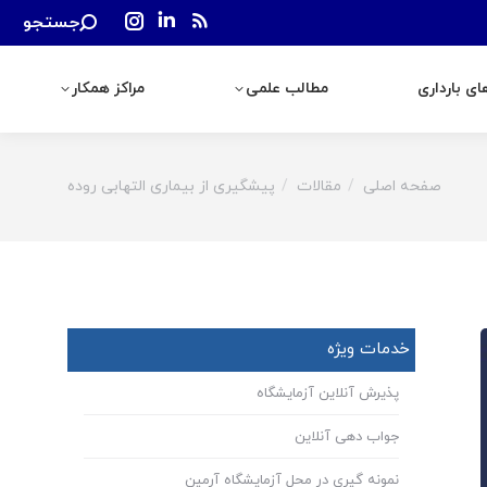
Search:
جستجو
رداری
مطالب علمی
مراکز همکار
Instagram
Linkedin
Rss
page
page
page
ی بارداری
مطالب علمی
مراکز همکار
opens
opens
opens
in
in
in
new
new
new
window
window
window
صفحه اصلی
مقالات
پیشگیری از بیماری التهابی روده
You are here:
خدمات ویژه
پذیرش آنلاین آزمایشگاه
جواب دهی آنلاین
نمونه گیری در محل آزمایشگاه آرمین