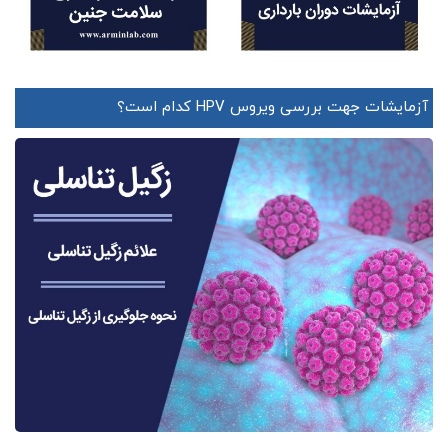
آزمایشات جهت بررسی ویروس HPV کدام است؟