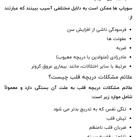
سوپاپ ها ممکن است به دلایل مختلفی آسیب ببینند که عبارتند
از:
فرسودگی ناشی از افزایش سن
عفونت ها
ضربه
مادرزادی (متولدین با دریچه معیوب)
مرتبط با سایر اختلالات، مانند: بیماری عروق کرونر
علائم مشکلات دریچه قلب چیست؟
علائم مشکلات دریچه قلب به علت آن بستگی دارد و معمولاً
شامل موارد زیر است:
تنگی نفس که به تدریج بدتر می شود.
تپش قلب
ضربان قلب نامنظم
ناراحتی قفسه سینه