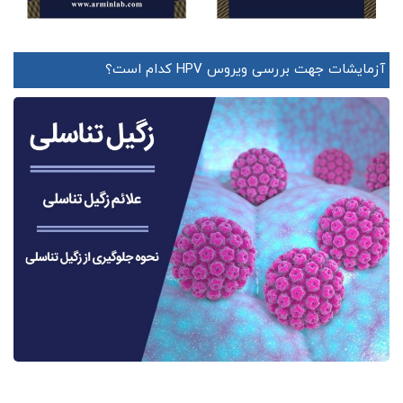
آزمایشات جهت بررسی ویروس HPV کدام است؟