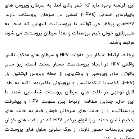
این فرضیه وجود دارد که خطر بالای ابتلا به سرطان ویروس‌ های
پاپیلومای انسانی (HPVs) نقشی در سرطان پروستات دارند.
HPVهای پرخطر می توانند با پروستاتیت التهابی که منجر به
هیپرپلازی خوش خیم پروستات و بعداً سرطان پروستات می شود،
مرتبط باشند.
برخلاف ارتباط آشکار بین عفونت HPV و سرطان‌ های مذکور، نقش
واقعی HPV در ایجاد پروستاتیت بسیار سخت است. زیرا سایر
پاتوژن‌ های ویروسی و باکتریایی از جمله ویروس اپشتین بار
(EBV)، کلامیدیا تراکوماتیس و پروپیونی باکتریوم آکنه به طور
قابل توجهی در بافت های سرطان پروستات شناسایی شدند. با
این حال، چندین مطالعه ارتباط بین عفونت HPV و پیشرفت
پروستاتیت را از حالت‌ های سرطانی خوش‌ خیم به حالت‌ های
بدخیم نشان دادند. زیرا انواع پرخطر HPV که در بافت‌ های خوش‌
خیم پروستات حضور دارند، از مرگ سلولی سلول های پروستات
جلوگیری می‌کنند.