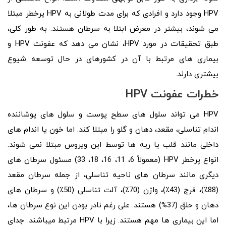
HPV وجود دارد و افرادی که برای مدت طولانی به HPV پرخطر مبتلا
می شوند، بیشتر در معرض ابتلا به سرطان هستند. به طور کلی،
طبق تحقیقات در مورد HPV، نشان می دهد که عفونت HPV و
بیماری های مرتبط با آن در کشورهای در حال توسعه شیوع
بیشتری دارند.
خطرات عفونت HPV
HPV می ‌تواند سلول ‌های سطح پوست و سلول ‌های پوشاننده
اندام تناسلی، مقعد، دهان و گلو را مبتلا کند. اما خون یا اندام‌ های
داخلی مانند قلب یا ریه ‌ها توسط این ویروس مبتلا نمی شوند.
انواع پرخطر HPV (معمولاً 6، 11، 16، 18، 33) مسئول سرطان های
دیگری مانند سرطان های ناحیه تناسلی، از جمله سرطان مقعد
(88٪)، فرج (43٪)، واژن (70٪)، آلت تناسلی (50٪) و سرطان های
دهان و حلق (37%) هستند. علی رغم نادر بودن این نوع سرطان ها،
اما این بیماری ها مهم هستند. زیرا با HPV مرتبط میباشند. جدای