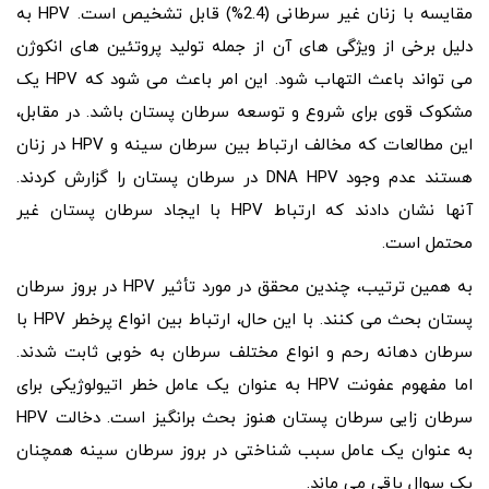
مقایسه با زنان غیر سرطانی (2.4%) قابل تشخیص است. HPV به
دلیل برخی از ویژگی های آن از جمله تولید پروتئین های انکوژن
می تواند باعث التهاب شود. این امر باعث می شود که HPV یک
مشکوک قوی برای شروع و توسعه سرطان پستان باشد. در مقابل،
این مطالعات که مخالف ارتباط بین سرطان سینه و HPV در زنان
هستند عدم وجود DNA HPV در سرطان پستان را گزارش کردند.
آنها نشان دادند که ارتباط HPV با ایجاد سرطان پستان غیر
محتمل است.
به همین ترتیب، چندین محقق در مورد تأثیر HPV در بروز سرطان
پستان بحث می کنند. با این حال، ارتباط بین انواع پرخطر HPV با
سرطان دهانه رحم و انواع مختلف سرطان به خوبی ثابت شدند.
اما مفهوم عفونت HPV به عنوان یک عامل خطر اتیولوژیکی برای
سرطان زایی سرطان پستان هنوز بحث برانگیز است. دخالت HPV
به‌ عنوان یک عامل سبب‌ شناختی در بروز سرطان سینه همچنان
یک سوال باقی می‌ ماند.