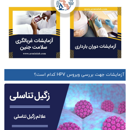
آزمایشات جهت بررسی ویروس HPV کدام است؟