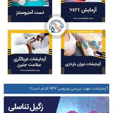
آزمایشات جهت بررسی ویروس HPV کدام است؟