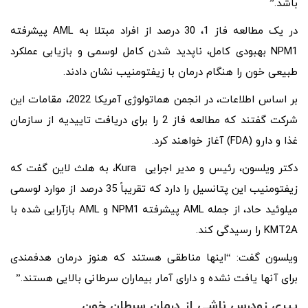
باشد.”
در یک مطالعه فاز 1، 30 درصد از افراد مبتلا به AML پیشرفته
NPM1 بهبودی کامل، ناپدید شدن کامل لوسمی و بازیابی عملکرد
طبیعی خون را هنگام درمان با زیفتومنیب نشان دادند.
بر اساس اطلاعات، در انجمن هماتولوژی آمریکا 2022، مقامات این
شرکت گفتند که مطالعه فاز 2 را برای دریافت تاییدیه از سازمان
غذا و دارو (FDA) آغاز خواهند کرد.
دکتر ویلسون، رئیس و مدیر اجرایی Kura، به هلث لاین گفت که
زیفتومنیب این پتانسیل را دارد که تقریباً 35 درصد از موارد لوسمی
میلوئید حاد، از جمله AML پیشرفته NPM1 و AML بازآرایی شده با
KMT2A را رسیدگی کند.
ویلسون گفت: “اینها مناطقی هستند که هنوز درمان هدفمندی
برای آنها یافت نشده و دارای آمار بیماران سرطانی بالایی هستند.”
پیری زودرس ناشی از درمان سرطان خون